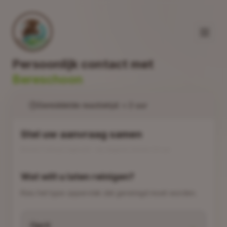
Persoonlijk contact met
Bereschoon
Gemiddelde reactietijd: < 2 uur
Stel uw aanvraag samen
Binnen 1 minuut ingevuld – wij reageren binnen 24 uur
Wat wilt u laten reinigen?
Kies het type oppervlak dat gereinigd moet worden.
Oprit