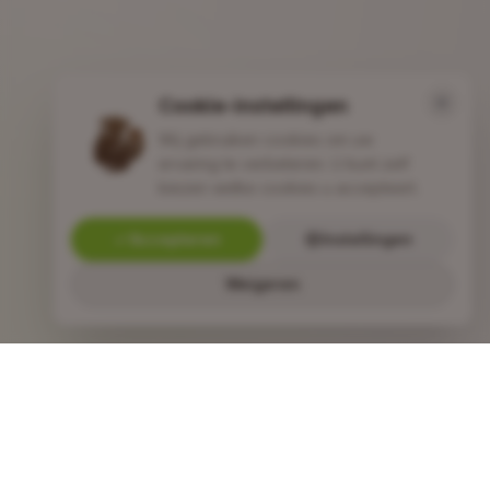
Cookie-instellingen
Wij gebruiken cookies om uw
ervaring te verbeteren. U kunt zelf
kiezen welke cookies u accepteert.
Accepteren
Instellingen
Weigeren
VOLGENDE STAP
Benieuwd naar het
resultaat?