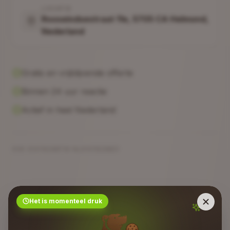
LOCATIE
Rooseindsestraat 11e, 5705 CA Helmond,
Nederland
Gratis en vrijblijvende offerte
Binnen 24 uur reactie
Actief in heel Nederland
KVK: 91411629
BTW: NL91411629B01
Het is momenteel druk