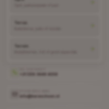
Oprit, parkeerplaats of pad
Terras
Buitenterras, patio of vlonder
Terrein
Bedrijfsterrein, VvE of groot oppervlak
BEL ONS DIRECT
+31 (0)6 3949 4059
STUUR EEN E-MAIL
info@bereschoon.nl